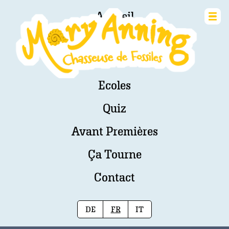
Accueil
Mini-Jeu
Chasse Aux Fossiles
Ecoles
Quiz
Avant Premières
Ça Tourne
Contact
DE
FR
IT